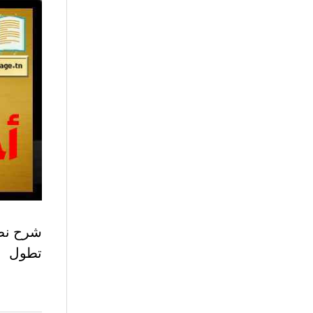
شرح نص 
تطول