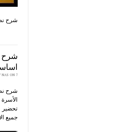
شرح نص
اساس
Y CHAR7 NAS ON 7
الأسرة 7 اساسي
تحضير ن
جميع ال