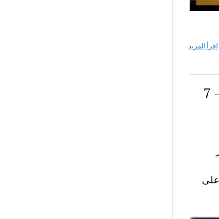
إقرأ المزيد
شرح نص أخذت غيباته تطول – محور الاسرة – 7
ر
على