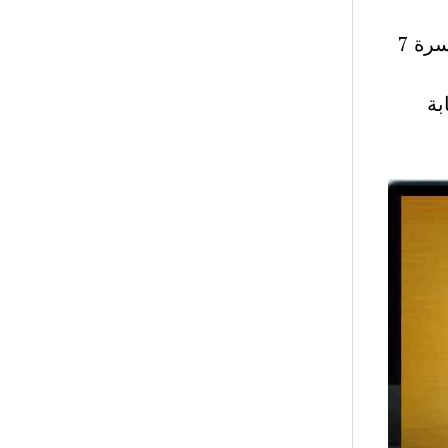
شرح نص عصفور الصباح المحور 1 الاول شرح نصوص محور الأسرة 7
بة