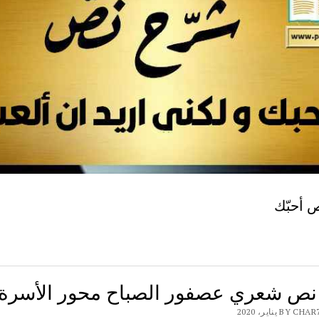
 أحبّك
ص شعري عصفور الصباح محور الأسرة
B يناير، 2020