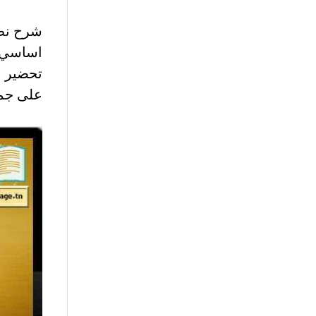
اساسي
تحضير ن
على جمي