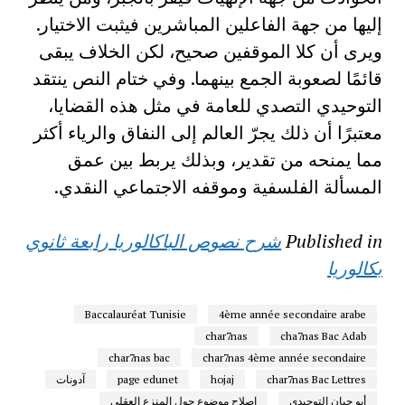
إليها من جهة الفاعلين المباشرين فيثبت الاختيار.
ويرى أن كلا الموقفين صحيح، لكن الخلاف يبقى
قائمًا لصعوبة الجمع بينهما. وفي ختام النص ينتقد
التوحيدي التصدي للعامة في مثل هذه القضايا،
معتبرًا أن ذلك يجرّ العالم إلى النفاق والرياء أكثر
مما يمنحه من تقدير، وبذلك يربط بين عمق
المسألة الفلسفية وموقفه الاجتماعي النقدي.
Published in
شرح نصوص الباكالوريا رابعة ثانوي
بكالوريا
Baccalauréat Tunisie
4ème année secondaire arabe
char7nas
cha7nas Bac Adab
char7nas bac
char7nas 4ème année secondaire
char7nas Bac Lettres
hojaj
page edunet
آدونات
أبو حيان التوحيدي
إصلاح موضوع حول المنزع العقلي