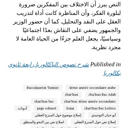
النص يبرز أن الاختلاف بين المفكرين ضرورة
لبلورة الفكر، وأن المناظرة كانت أداة لتدريب
العقل على النقد والتحليل. كما أن حضور الوزير
والجمهور يضفي على النقاش بعدًا اجتماعيًا
وسياسيًا، يجعل العلم جزءًا من الحياة العامة لا
مجرد نظرية.
Published in
شرح نصوص الباكالوريا رابعة ثانوي
بكالوريا
Baccalauréat Tunisie
4ème année secondaire arabe
char7nas
cha7nas Bac Adab
char7nas bac
char7nas 4ème année secondaire
char7nas Bac Lettres
hojaj
page edunet
آدونات
أبو حيان التوحيدي
إصلاح موضوع حول المنزع العقلي
إصلاح نص حول المنزع العقلي
اصلاح نص بين النحو والمنطق