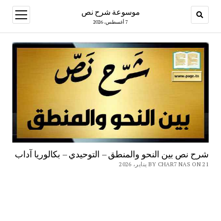
موسوعة شرح نص
open
menu
7 أغسطس، 2026
شرح نص بين النحو والمنطق – التوحيدي – بكالوريا آداب
BY CHAR7 NAS ON 21 يناير، 2026