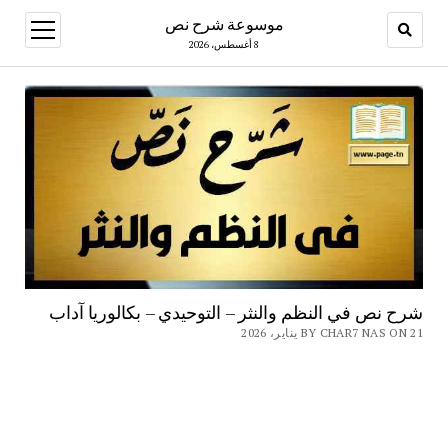
موسوعة شرح نص
open
menu
8 أغسطس، 2026
شرح نص في النظم والنثر – التوحيدي – بكالوريا آداب
BY CHAR7 NAS ON 21 يناير، 2026