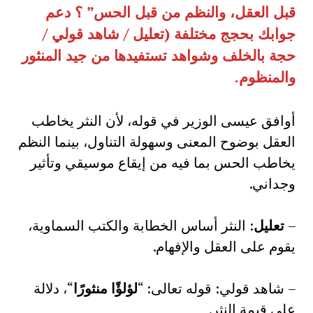
قبل العقل، والنظم من قبل الحس
”
؟ دعم
جوابك بحجج مختلفة
(
تعليل
/
شاهد قولي
/
حجة بالخلف وشواهد تستفيدها من جيد المنثور
والمنظوم
.
أوافق عيسى الوزير في قوله، لأن النثر يخاطب
العقل بوضوح المعنى وسهولة التناول، بينما النظم
يخاطب الحس بما فيه من إيقاع موسيقي وتأثير
وجداني.
–
تعليل
: النثر أساس الخطابة والكتب السماوية،
يقوم على العقل والإفهام.
– شاهد قولي: قوله تعالى: “
لؤلؤًا منثورًا
“، دلالة
على قيمة النثر.