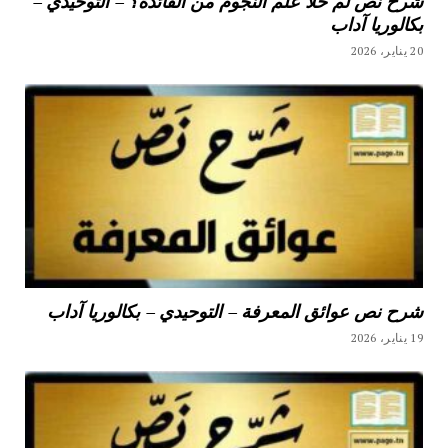
شرح نص لم خلا علم النجوم من الفائدة؟ – التوحيدي –
بكالوريا آداب
20 يناير، 2026
شرح نص عوائق المعرفة – التوحيدي – بكالوريا آداب
19 يناير، 2026