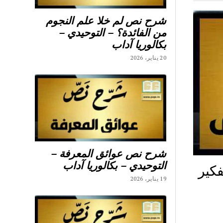
شرح نص لم خلا علم النجوم
من الفائدة؟ – التوحيدي –
بكالوريا آداب
20 يناير، 2026
شرح نص عوائق المعرفة –
التوحيدي – بكالوريا آداب
كير
19 يناير، 2026