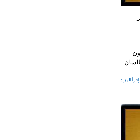
ون
للسان
إقرأ المزيد