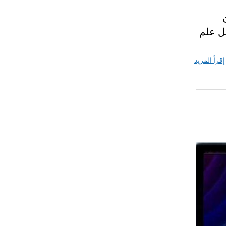
ل علم
إقرأ المزيد