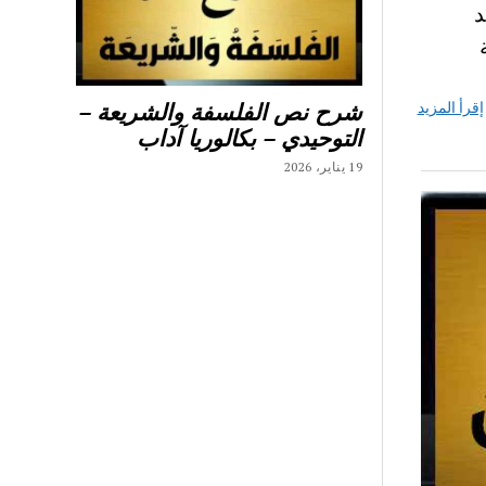
د
إقرأ المزيد
شرح نص الفلسفة والشريعة –
التوحيدي – بكالوريا آداب
19 يناير، 2026