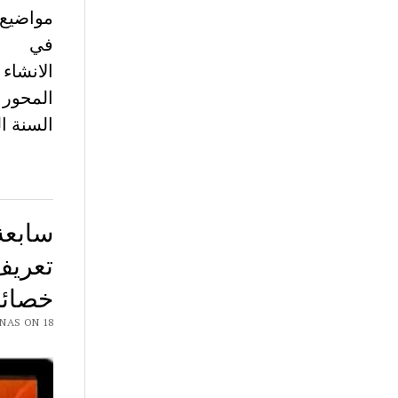
في
الانشاء
المحور 
السنة ا
سابعة
تعريف
خصائص
 CHAR7 NAS ON 18