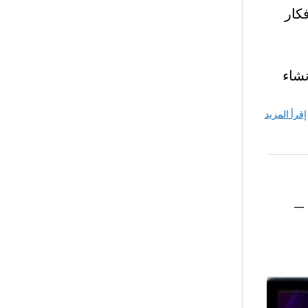
7 أساسي – افكار
شاء
إقرأ المزيد
–