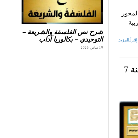
ص المحور
بية
شرح نص الفلسفة والشريعة –
التوحيدي – بكالوريا آداب
إقرأ المزيد
19 يناير، 2026
سابعة أساسي – موضوع إنشاء محور الحي سنة 7