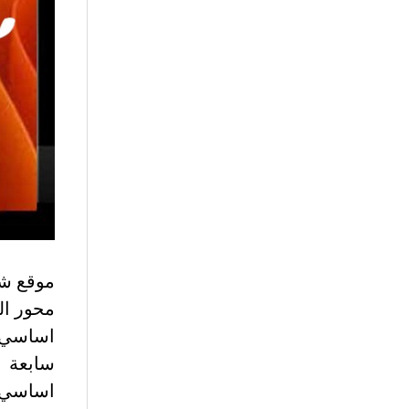
موقع شر
محور ال
سابعة
اساسي 