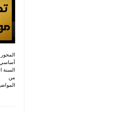
أساسي م
السنة ا
من
المواضي