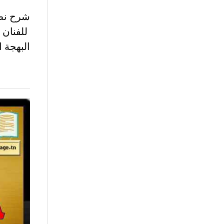
للفنان 
البهجة ا