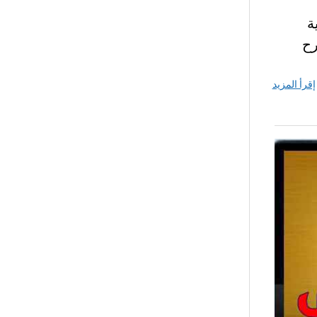
لمية
رح
إقرأ المزيد