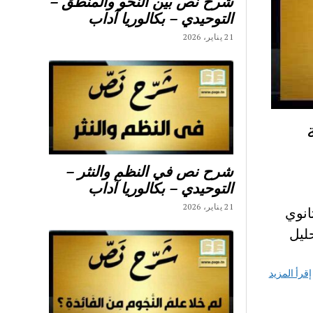
شرح نص بين النحو والمنطق –
التوحيدي – بكالوريا آداب
21 يناير، 2026
شرح نص في النظم والنثر –
التوحيدي – بكالوريا آداب
21 يناير، 2026
ة في اعمال زبير التركي محور صور ونصوص 3 ثانوي
ليل
إقرأ المزيد