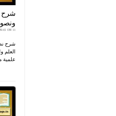
شرح ن
ونصو
 CHAR7 NAS ON 11
العلم و
علمية مع