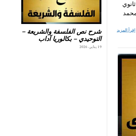
 التفعيل الجمالي لمشهد العالم محور صور ونصوص 3 ثانوي
محمد
إقرأ المزيد
شرح نص الفلسفة والشريعة –
التوحيدي – بكالوريا آداب
19 يناير، 2026