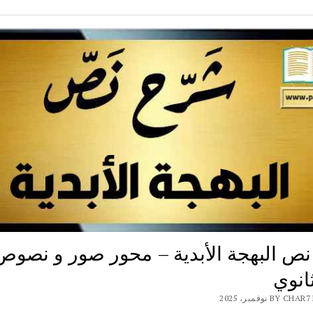
ص البهجة الأبدية – محور صور و نصوص
ثانوي
BY نوفمبر، 2025