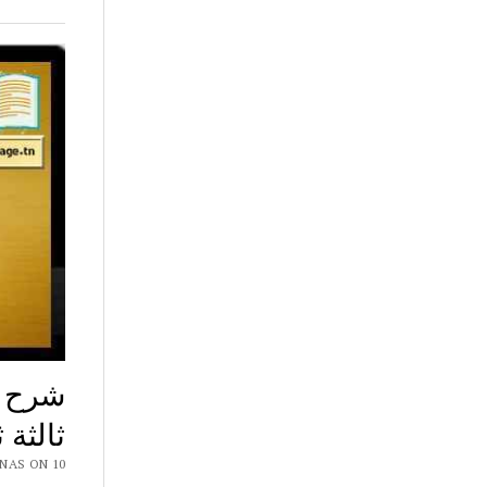
شرح ن
ثالثة 
 CHAR7 NAS ON 10