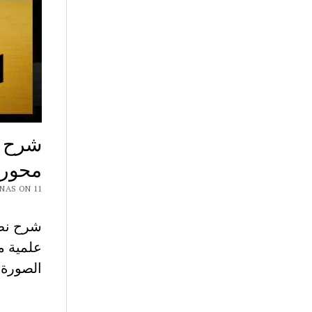
شرح ن
محور
 CHAR7 NAS ON 11
علمية م
الصورة 