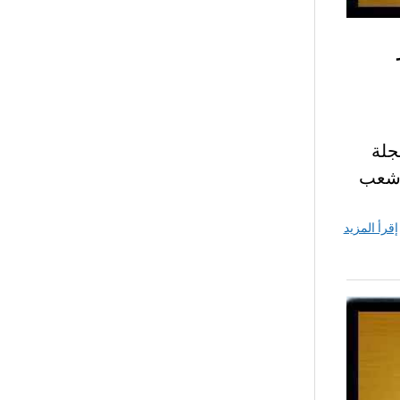
ية”مجلة
 شعب
إقرأ المزيد