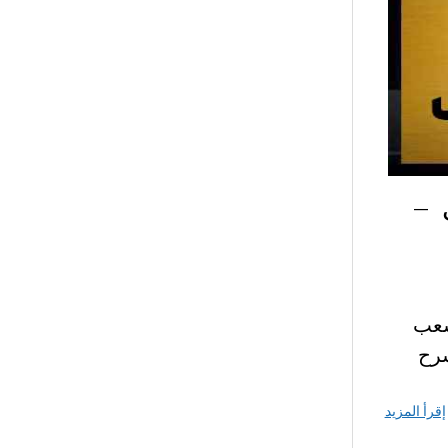
 –
ونصوص 3 ثانوي شعب
شرح
إقرأ المزيد