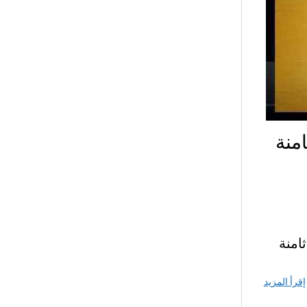
منة
ثامنة
إقرأ المزيد