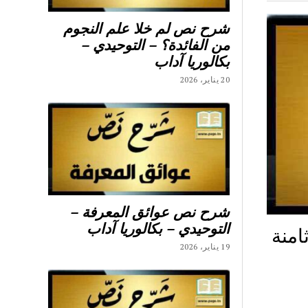
شرح نص لم خلا علم النجوم
من الفائدة؟ – التوحيدي –
بكالوريا آداب
20 يناير، 2026
شرح نص عوائق المعرفة –
التوحيدي – بكالوريا آداب
امنة
19 يناير، 2026