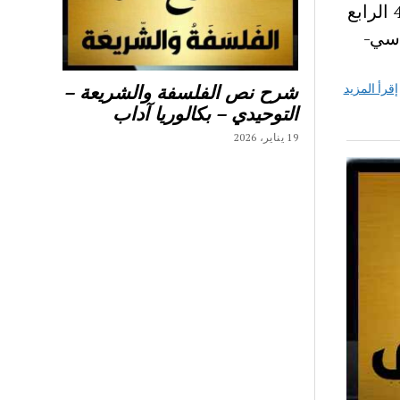
شرح نص أم كلثوم مع الاجابة عن الاسئلة نص أم كلثوم المحور 4 الرابع
صوص محور أعلام ومشاهير 8 اساسي-
إقرأ المزيد
شرح نص الفلسفة والشريعة –
التوحيدي – بكالوريا آداب
19 يناير، 2026