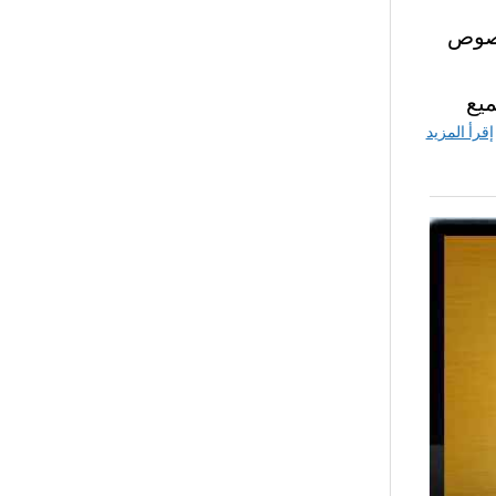
الرابع شرح نصوص
يع
إقرأ المزيد