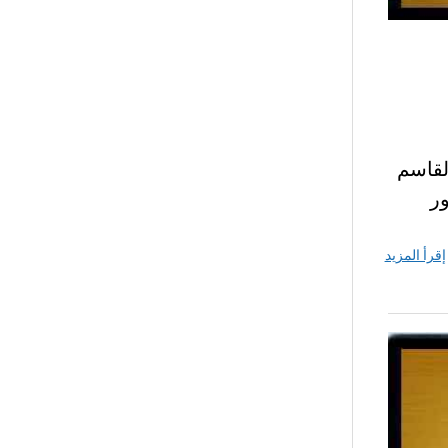
لقاسم
ور
إقرأ المزيد