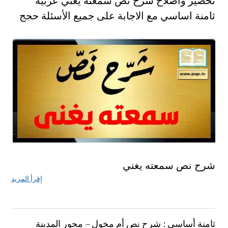
تحضير واصلاح شرح نص سمعته يغني عربية
ثامنة اساسي مع الاجابة على جميع الأسئلة حجج
شرح نص سمعته يغني
إقرأ المزيد
ثامنة أساسي : شرح نص أم مخول – محور المدينة