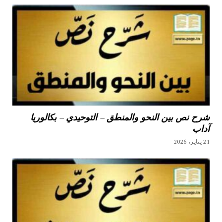
شرح نص بين النحو والمنطق – التوحيدي – بكالوريا
آداب
21 يناير، 2026