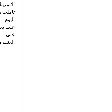
الاستهتا
تاملت ه
اليوم
عنظ بعض
على
العنف و