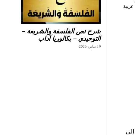
عربية
شرح نص الفلسفة والشريعة –
التوحيدي – بكالوريا آداب
19 يناير، 2026
الى