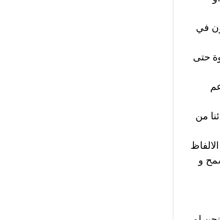
ون في
وة حتى
عم
ئنا من
لالفاظ
سمح و
نحن لم