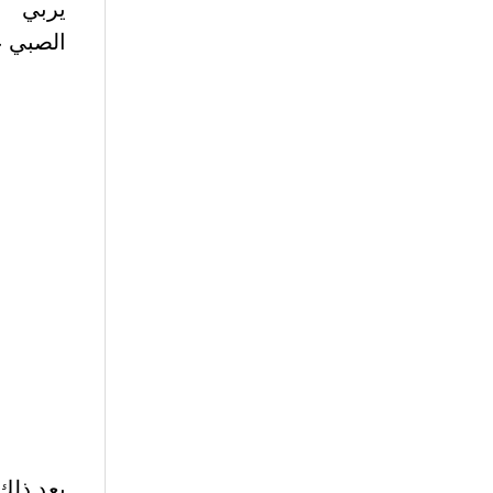
يربي
الصبي ع
بعد ذلك 