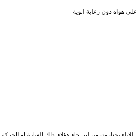
لى هواه دون رعاية ابوية
الاباء يحتارون من اين جاء هؤلاء بتلك العبارة او الحركة ا