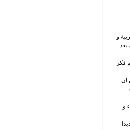
بية و
بعد
م فكر
 ان
 و
يدا