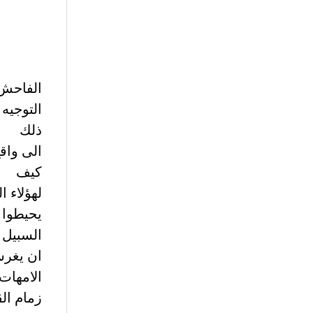
الفاحش 
التوجيه
ذلك
الى واقع
كيف
لهؤلاء 
يحيطوا ا
السبيل 
ان يغرسو
الامهات
زمام الق