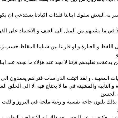
ر به البعض سلوك ابناىنا فلذات اكبادنا يستدعي ان يك
ا في ما يشينهم من الميل الى العنف و الاعتماد على الق
 اللفظ و العبارة و لو قارننا بين شبابنا المقلظ حسب ز
ن يدعةت تقليدهم فإننا لا نجد عند هؤلاء ما نجده عند ابنا
ت المعيبة . و لقد اثبتت الدراسات فتراهم يعمدون الى ا
و النابية والمشيتة في ما لا يحتاج فيه الا الى الخلق ال
 الحسن
 بذلك يلبون حاجة نفسية و رغبة ملحة في البروز و لفت
هم . فكيف يزعم البعض بعد ذلك انه الانفتاح و التطور و 