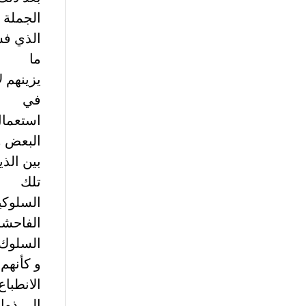
الجملة
الذي فس
ما
يزينهم ل
في
استعمال
البعض و
بين الذي
تلك
السلوكيا
الفاحشة 
السلوك
و كأنهم
الانطباع
الى ذوات