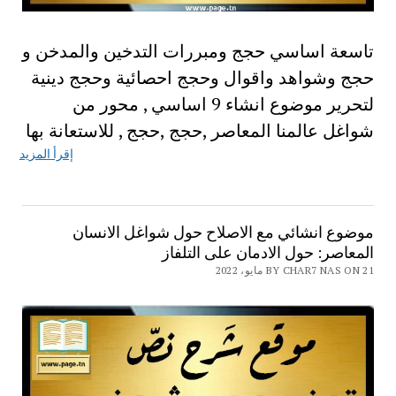
تاسعة اساسي حجج ومبررات التدخين والمدخن و
حجج وشواهد واقوال وحجج احصائية وحجج دينية
لتحرير موضوع انشاء 9 اساسي , محور من
شواغل عالمنا المعاصر ,حجج ,حجج , للاستعانة بها
إقرأ المزيد
موضوع انشائي مع الاصلاح حول شواغل الانسان
المعاصر: حول الادمان على التلفاز
BY CHAR7 NAS ON 21 مايو، 2022