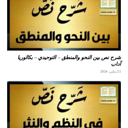
شرح نص بين النحو والمنطق – التوحيدي – بكالوريا
آداب
21 يناير، 2026