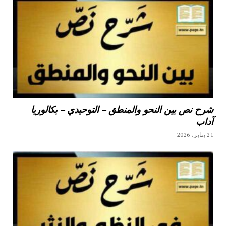
شرح نص بين النحو والمنطق – التوحيدي – بكالوريا
آداب
21 يناير، 2026