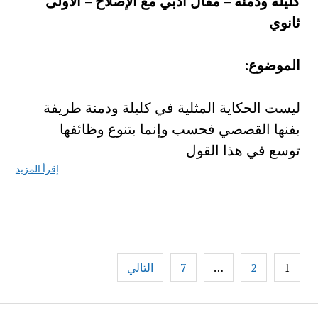
كليلة ودمنة – مقال أدبي مع الإصلاح – الأولى
ثانوي
الموضوع:
ليست الحكاية المثلية في كليلة ودمنة طريفة
بفنها القصصي فحسب وإنما بتنوع وظائفها
توسع في هذا القول
إقرأ المزيد
تصفّح
1
2
…
7
التالي
المقالات