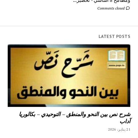
Comments closed
LATEST POSTS
شرح نص بين النحو والمنطق – التوحيدي – بكالوريا
آداب
21 يناير، 2026