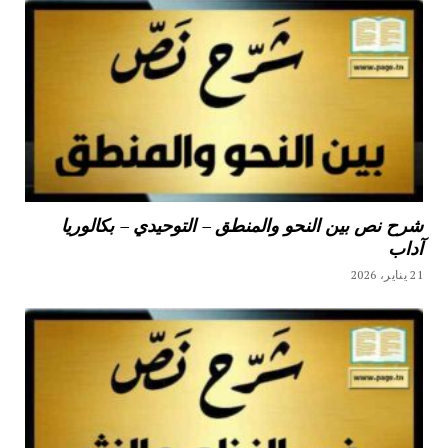
شرح نص بين النحو والمنطق – التوحيدي – بكالوريا
آداب
21 يناير، 2026