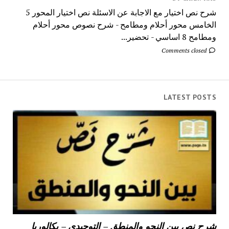
شرح نص اختيار مع الاجابة عن الاسئلة نص اختيار المحور 5
الخامس محور أحلام ومطامح - شرح نصوص محور أحلام
ومطامح 8 اساسي - تحضير...
Comments closed
LATEST POSTS
شرح نص بين النحو والمنطق – التوحيدي – بكالوريا