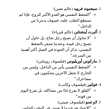
سيغموند فرويد
(عالم نفس):
“الضغط النفسي هو العدو الأكبر للروح، فإذا لم
نستطع التغلب عليه، فسوف يدمرنا من
الداخل.”
ألبرت آينشتاين
(عالم فيزياء):
“لا تحاول أن تصبح رجل نجاح، بل حاول أن
تصبح رجل قيمة. وعندما تشعر بالضغط
النفسي، تذكر أن الجودة في العمل أكثر أهمية
من السرعة.”
ماركوس أوريليوس
(فيلسوف روماني):
“الضغط النفسي يأتي من الداخل، وليس من
الخارج. لا تجعل الآخرين يتحكمون في
مشاعرك.”
فولتير
(فيلسوف وكاتب):
“القلق لا يفرغ غدًا من مشاكله، بل يفرغ اليوم
من قوته.”
لاو تسو
(فيلسوف صيني):
“الإجهاد هو عندما لا نعيش في الوقت الحاضر.