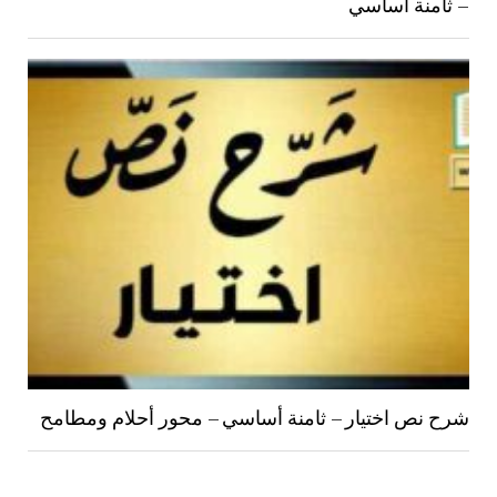
– ثامنة أساسي
شرح نص اختيار – ثامنة أساسي – محور أحلام ومطامح