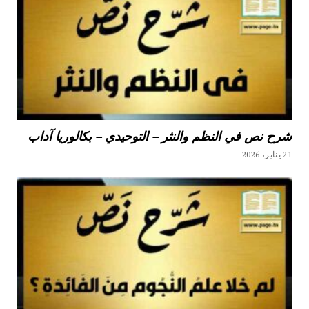
شرح نص في النظم والنثر – التوحيدي – بكالوريا آداب
21 يناير، 2026