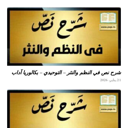
شرح نص في النظم والنثر – التوحيدي – بكالوريا آداب
21 يناير، 2026