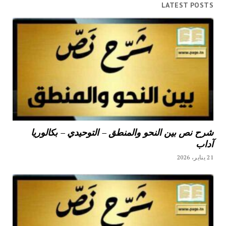
LATEST POSTS
شرح نص بين النحو والمنطق – التوحيدي – بكالوريا
آداب
21 يناير، 2026