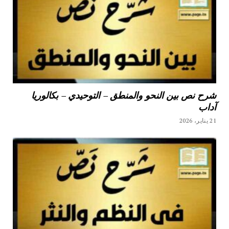
شرح نص بين النحو والمنطق – التوحيدي – بكالوريا
آداب
21 يناير، 2026