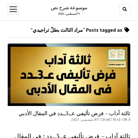
موسوعة شرح نص
open
menu
9 أغسطس، 2026
Posts tagged as “مراد الثالث بطلٌ تراجيدي”
ثالثة آداب – فرض تأليفي عــ3ــدد في المقال الأدبي
BY CHAR7 NAS ON 8 ديسمبر، 2025
ثالثة آداب – فرض تأليفي عــ3ــدد : في المقال