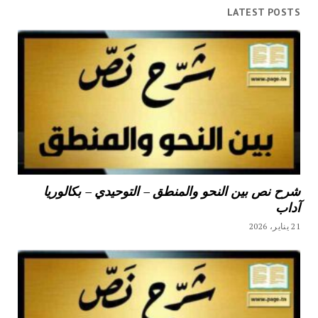
LATEST POSTS
شرح نص بين النحو والمنطق – التوحيدي – بكالوريا
آداب
21 يناير، 2026