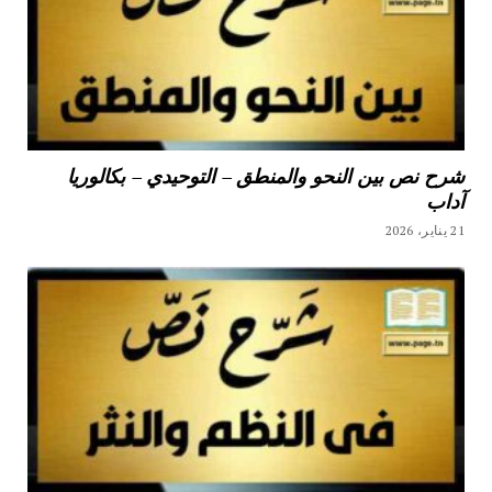
شرح نص بين النحو والمنطق – التوحيدي – بكالوريا
آداب
21 يناير، 2026