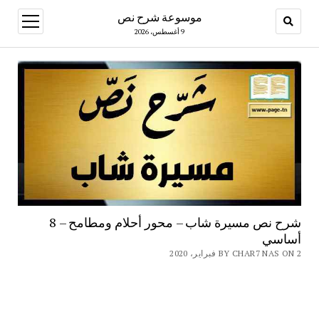
موسوعة شرح نص
open
menu
9 أغسطس، 2026
شرح نص مسيرة شاب – محور أحلام ومطامح – 8
أساسي
BY CHAR7 NAS ON 2 فبراير، 2020