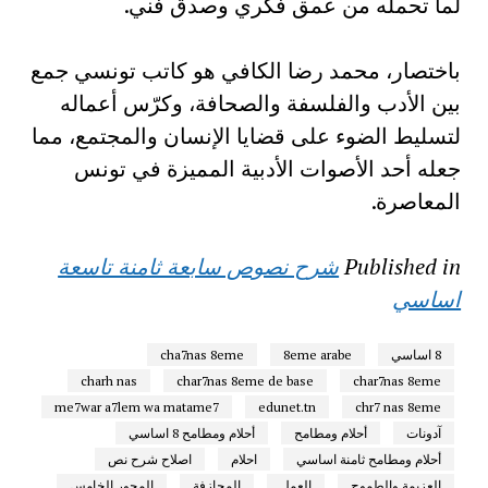
لما تحمله من عمق فكري وصدق فني.
باختصار، محمد رضا الكافي هو كاتب تونسي جمع
بين الأدب والفلسفة والصحافة، وكرّس أعماله
لتسليط الضوء على قضايا الإنسان والمجتمع، مما
جعله أحد الأصوات الأدبية المميزة في تونس
المعاصرة.
Published in
شرح نصوص سابعة ثامنة تاسعة
اساسي
8 اساسي
8eme arabe
cha7nas 8eme
charh nas
char7nas 8eme de base
char7nas 8eme
me7war a7lem wa matame7
edunet.tn
chr7 nas 8eme
آدونات
أحلام ومطامح
أحلام ومطامح 8 اساسي
أحلام ومطامح ثامنة اساسي
احلام
اصلاح شرح نص
العزيمة والطموح
العمل
المجازفة
المحور الخامس