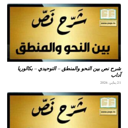
شرح نص بين النحو والمنطق – التوحيدي – بكالوريا
آداب
21 يناير، 2026