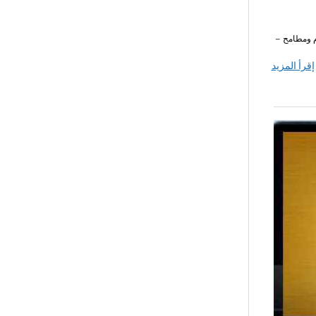
رية المحور 5 الخامس محور أحلام ومطامح –
إقرأ المزيد