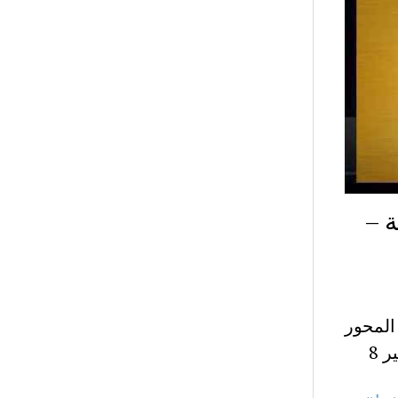
ة –
المحور
4 الرابع محور أعلام ومشاهير- شرح نصوص محور أعلام ومشاهير 8