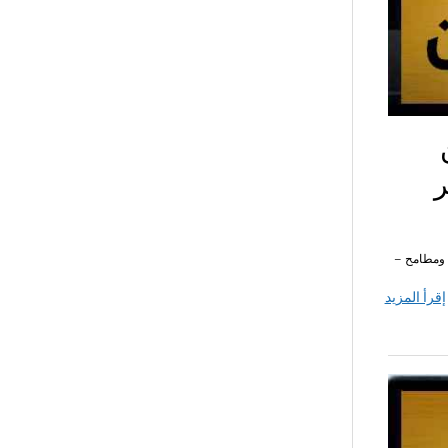
ر
 المحور 5 الخامس محور أحلام ومطامح –
إقرأ المزيد