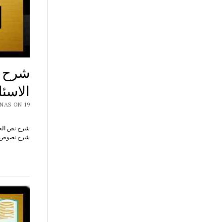
شرح ن
الاسئ
CHAR7 NAS ON 19
شرح نصوص محور أح