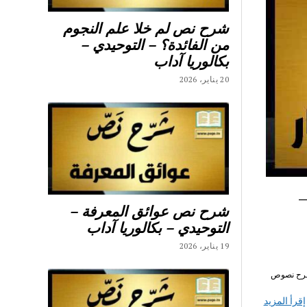
شرح نص لم خلا علم النجوم
من الفائدة؟ – التوحيدي –
بكالوريا آداب
20 يناير، 2026
–
شرح نص عوائق المعرفة –
التوحيدي – بكالوريا آداب
19 يناير، 2026
ور أحلام ومطامح- شرح نصوص
إقرأ المزيد