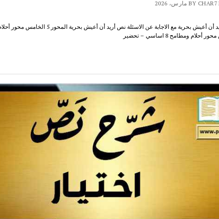
BY  مارس، 2026
شرح نص أريد أن أعيش بحرية مع الاجابة عن الاسئلة نص أريد أن أعيش بح
لام ومطامح 8 اساسي – تحضير