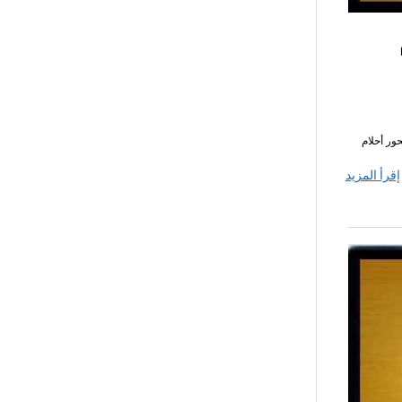
 نصوص محور أحلام
إقرأ المزيد