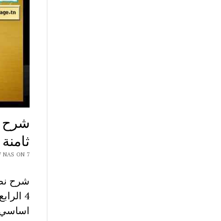
شرح ن
ثامنة
 CHAR7 NAS ON 7
شرح نص 
اساسي- 