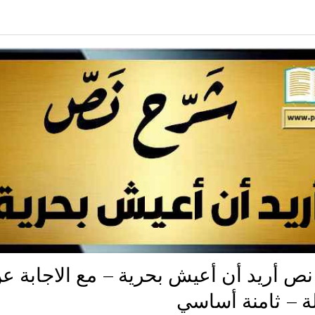
ص أريد أن أعيش بحرية – مع الاجابة ع
لة – ثامنة أساسي