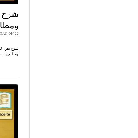
شرح ن
ومطا
CHAR7 NAS ON 22
ومطامح 8 اساسي – تحضير وتحليل وشرح نص اختيار