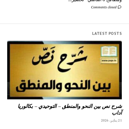
Comments closed
LATEST POSTS
شرح نص بين النحو والمنطق – التوحيدي – بكالوريا
آداب
21 يناير، 2026