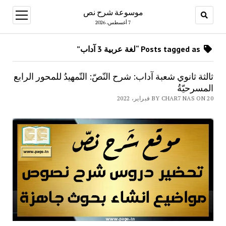
موسوعة شرح نص
open
menu
7 أغسطس، 2026
Posts tagged as “لغة عربية 3 آداب”
ثالثة ثانوي شعبة آداب: شرح النّصّ: التّمهيدُ للمحور الرابع
المسرحيّةُ
BY CHAR7 NAS ON 20 فبراير، 2022