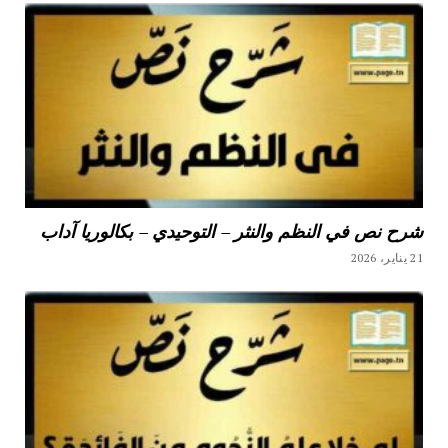
شرح نص في النظم والنثر – التوحيدي – بكالوريا آداب
21 يناير، 2026