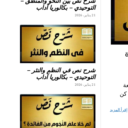
شرح نص بين النحو والمنطق –
التوحيدي – بكالوريا آداب
21 يناير، 2026
شرح نص في النظم والنثر –
التوحيدي – بكالوريا آداب
عة
21 يناير، 2026
 كن
إقرأ المزيد