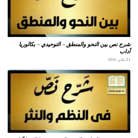
شرح نص بين النحو والمنطق – التوحيدي – بكالوريا
آداب
21 يناير، 2026