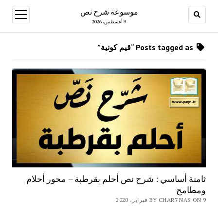
موسوعة شرح نص
open
menu
9 أغسطس، 2026
Posts tagged as “قيم كونية”
ثامنة أساسي : شرح نص أحلم بقرطبة – محور أحلام
ومطامح
BY CHAR7 NAS ON 9 فبراير، 2020