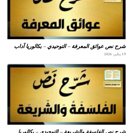
شرح نص عوائق المعرفة – التوحيدي – بكالوريا آداب
19 يناير، 2026
شرح نص الفلسفة والشريعة – التوحيدي – بكالوريا