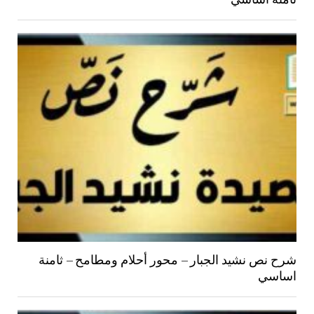
شرح نص نشيد الجبار – محور أحلام ومطامح – ثامنة
اساسي