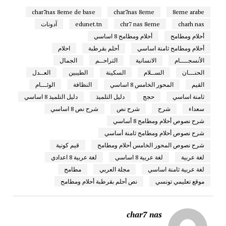
char7nas 8eme de base
char7nas 8eme
8eme arabe
charh nas
chr7 nas 8eme
edunet.tn
آدونات
أحلام ومطامح
أحلام ومطامح 8 اساسي
أحلام ومطامح ثامنة اساسي
أحلم بقرطبة
احلام
الأنسجــــام
الانسانية
التراحــم
الجمال
الحنـــان
الســلام
السكينة
الطيبين
العــدل
القيم
المحور الخامس 8 اساسي
النظافة
الوئـــام
ثامنة اساسي
حجج
دليل التلميذ
دليل التلميذ 8 اساسي
سعداء
شرح
شرح نص
شرح نص 8 اساسي
شرح نصوص أحلام ومطامح 8 أساسي
شرح نصوص أحلام ومطامح ثامنة أساسي
شرح نصوص المحور الخامس أحلام ومطامح
قيم كونية
لغة عربية
لغة عربية 8 اساسي
لغة عربية 8 اعدادي
لغة عربية ثامنة اساسي
مجلة العربي
مطامح
موقع تعليمي تونسي
نص أحلم بقرطبة أحلام ومطامح
char7 nas