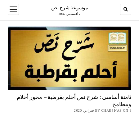
موسوعة شرح نص
open
menu
7 أغسطس، 2026
ثامنة أساسي : شرح نص أحلم بقرطبة – محور أحلام
ومطامح
BY CHAR7 NAS ON 9 فبراير، 2020