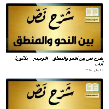
شرح نص بين النحو والمنطق – التوحيدي – بكالوريا
آداب
21 يناير، 2026