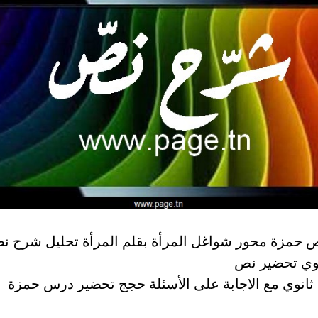
حمزة محور شواغل المرأة بقلم المرأة تحليل شرح 
انوي تحضير نص