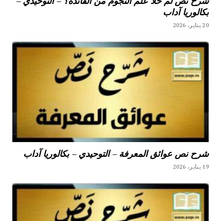
شرح نص لم خلا علم النجوم من الفائدة؟ – التوحيدي –
بكالوريا آداب
20 يناير، 2026
شرح نص عوائق المعرفة – التوحيدي – بكالوريا آداب
19 يناير، 2026