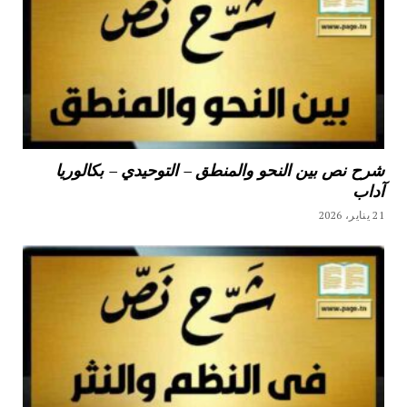
شرح نص بين النحو والمنطق – التوحيدي – بكالوريا
آداب
21 يناير، 2026