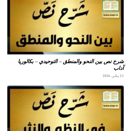
شرح نص بين النحو والمنطق – التوحيدي – بكالوريا
آداب
21 يناير، 2026