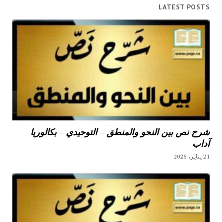
LATEST POSTS
شرح نص بين النحو والمنطق – التوحيدي – بكالوريا
آداب
21 يناير، 2026