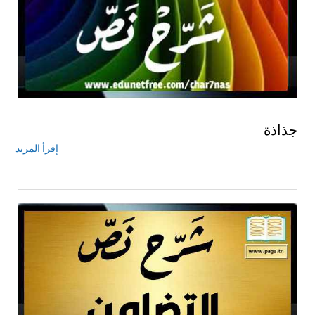
جذاذة
إقرأ المزيد