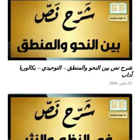
شرح نص بين النحو والمنطق – التوحيدي – بكالوريا
آداب
21 يناير، 2026