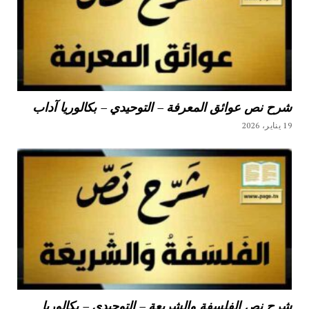
شرح نص عوائق المعرفة – التوحيدي – بكالوريا آداب
19 يناير، 2026
شرح نص الفلسفة والشريعة – التوحيدي – بكالوريا