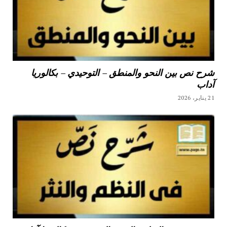
شرح نص بين النحو والمنطق – التوحيدي – بكالوريا
آداب
21 يناير، 2026