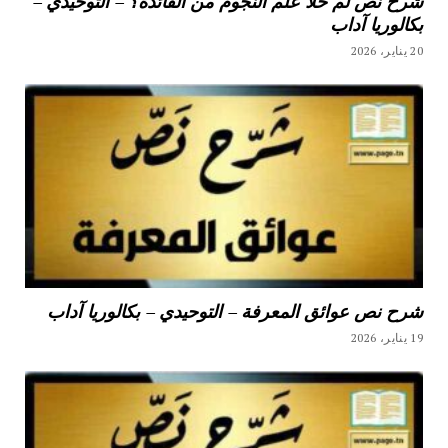
شرح نص لم خلا علم النجوم من الفائدة؟ – التوحيدي –
بكالوريا آداب
20 يناير، 2026
شرح نص عوائق المعرفة – التوحيدي – بكالوريا آداب
19 يناير، 2026