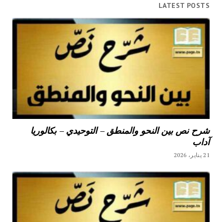
LATEST POSTS
شرح نص بين النحو والمنطق – التوحيدي – بكالوريا
آداب
21 يناير، 2026