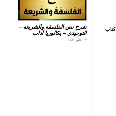
شرح نص الفلسفة والشريعة –
كتاب
التوحيدي – بكالوريا آداب
19 يناير، 2026