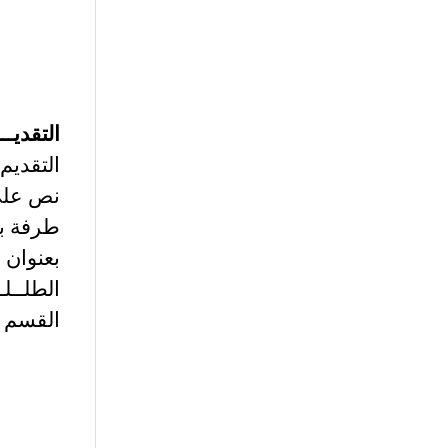
التقديــــ
التقديم 
نص على
طرفة بن
بعنوان س
الطلــل
القسم 