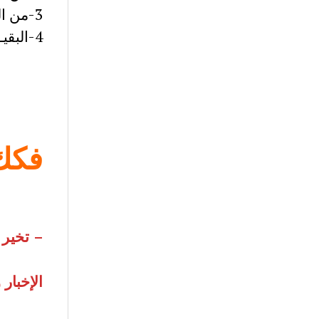
3-من البيت 10 الى البيت 14: ((انشاء فخبر)) مدح للذّات و ذم للآخر
4-البقيــــــــــــــــة : ((انشاء فخبر)) استشراف المستقبل
فكك
–
تخير 
الإخبار 