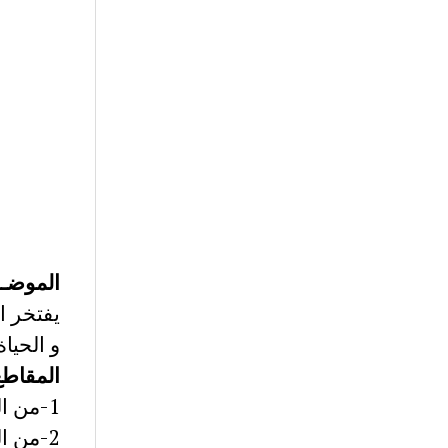
الموضــــ
يفتخر ا
و الحيا
المقاطع
1-من البيت 1 الى البيت 3 : ((خبر)) رؤية الشاعر للموت و الحياة
2-من البيت 4 الى البيت 9 : ((انشاء فخبر)) وصف السيف و دلالاته