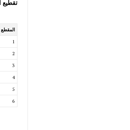
تقطيع 
المقطع
1
2
3
4
5
6