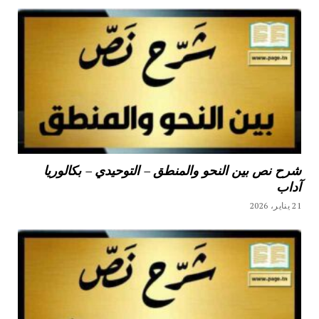
شرح نص بين النحو والمنطق – التوحيدي – بكالوريا
آداب
21 يناير، 2026