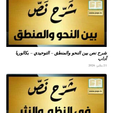
شرح نص بين النحو والمنطق – التوحيدي – بكالوريا
آداب
21 يناير، 2026