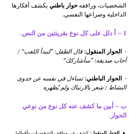
الشخصيات، ورافقه
حوار باطني
يكشف أفكارها
الداخلية وصراعها النفسي.
1 –
أ دلل على كل نوع بقرينتين من النص
.
·
الحوار المنقول:
قال الطفل: “لنبدأ اللعب”
/
أجاب صديقه: “سأشاركك”
·
الحوار الباطني:
تساءل في نفسه عن جدوى
النشاط
/
شعر بالارتباك ولم يُظهره
ب
–
أبين ما كشف عنه كل نوع من نوعي
الحوار
.
الحوار المنقول
:
كشف عن مواقف الشخصيات وأقوالها