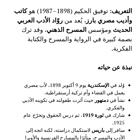
التعريف
:
توفيق الحكيم (1898–1987) هو
كاتب
وأديب مصري بارز
، يُعد من
روّاد الأدب العربي
الحديث
ومؤسس
المسرح الذهني
، وقد ترك
بصمة كبيرة في الرواية والمسرح والكتابة
الفكرية.
نبذة عن حياته
وُلد في
الإسكندرية
يوم 9 أكتوبر 1898، لأب مصري
يعمل في القضاء وأم تركية أرستقراطية.
نشأ في
دمنهور
حيث أثرت طفولته في تكوينه الأدبي
والفكري.
شارك في
ثورة 1919
، ثم درس الحقوق وتخرّج عام
1925.
سافر إلى
باريس
لاستكمال دراسته، لكنه اتجه إلى
الأدب والمسرح، متأثرًا بالمسارح الفرنسية والأوبرا