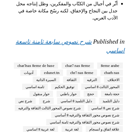
أثّر في أجيال من الكتّاب والمفكرين، وظل إنتاجه محل
جدل بين النجاح والإخفاق، لكنه رسّخ مكانة خاصة في
الأدب العربي.
Published in
شرح نصوص سابعة ثامنة تاسعة
اساسي
char7nas 8eme de base
char7 nas 8eme
8eme arabe
charh nas
chr7 nas 8eme
edunet.tn
آدونات
الاختلاف
الترفيه
الثقافة
السيرة الذاتية
المحور الثالث 8 اساسي
توفيق الحكيم
ثامنة اساسي
حجة دامغة
حجج
حوار باطني
حوار منقول
دليل التلميذ
دليل التلميذ 8 اساسي
شرح
شرح نص
شرح نص 8 اساسي
شرح نصوص المحور الثالث الثقافة والترفيه
شرح نصوص محور الثقافة والترفيه 8 أساسي
شرح نصوص محور الثقافة والترفيه ثامنة أساسي
علاقة اتفاق و انسجام
لغة عربية
لغة عربية 8 اساسي