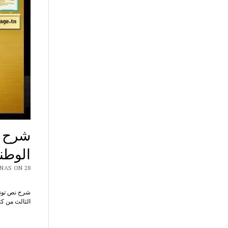
شرح ن
الوطن
CHAR7 NAS ON 28
شرح نص تونس
الثالث من كت