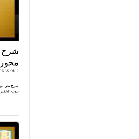
شرح ن
محور 
Y CHAR7 NAS ON 1
شرح نص نبوت
نبوت الخفير