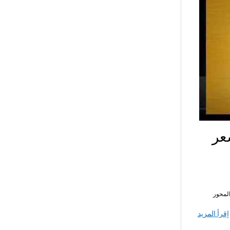
عر
لمحور
إقرأ المزيد