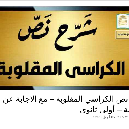
ص الكراسي المقلوبة – مع الاجابة عن
ة – أولى ثانوي
BY  أبريل، 2026