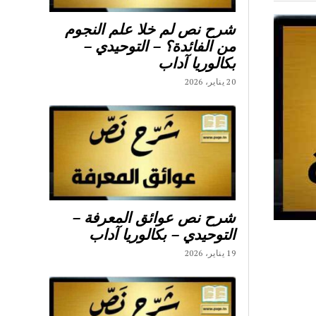
شرح نص لم خلا علم النجوم
من الفائدة؟ – التوحيدي –
بكالوريا آداب
20 يناير، 2026
شرح نص عوائق المعرفة –
التوحيدي – بكالوريا آداب
19 يناير، 2026