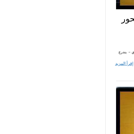
حور
صوص اولى ثانوي – يندرج
إقرأ المزيد