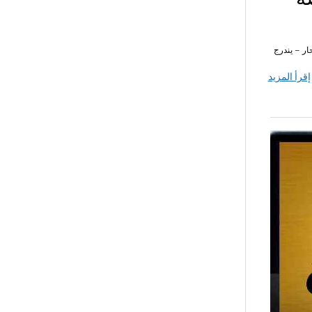
ر – يندرج
إقرأ المزيد