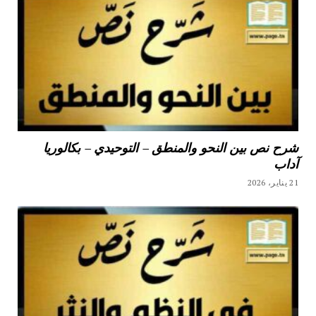
شرح نص بين النحو والمنطق – التوحيدي – بكالوريا
آداب
21 يناير، 2026